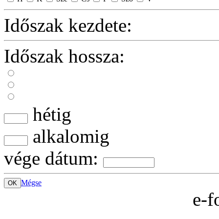
Időszak kezdete:
Időszak hossza:
hétig
alkalomig
vége dátum:
Mégse
OK
e-f