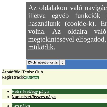
Az oldalakon való navigác
illetve egyéb funkciók 
használunk (cookie-k). E
volna. Az oldalra való 
megtekintésével elfogadod, 
működik.
Mobil nézetre váltás

Árpádföldi Tenisz Club
Regisztráció
Belépés
Heti nézet/egy pálya
Napi nézet/összes pálya
1-es pálya